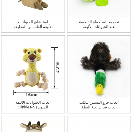
تصميم السلحفاة القطيفة
استنشاق الحيوانات
لعبة الحيوانات الأليفة
الأليفة ألعاب من القطيفة
الذكية ألعاب اللغز
الطعام التبتي لغز المولي
ألعاب للكلاب ألعاب
تفاعلية للكلاب على شكل
أرانب وحدة تغذية بطيئة
سهلة التنظيف
ألعاب جرو التسنين للكلب
ألعاب الحيوانات الأليفة
ألعاب صرير لعبة البطة
الشهيرة Crinkle No
الطبيعية التي تجلب لعبة
Stuffing Animals Dog
الحيوانات الأليفة الصارخة
Plush Chew Toy