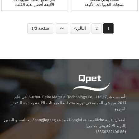
منتجات الحيوانات الأليفة
الأليفة أفضل لعبة الكلب
ألعاب مضغ متينة حبل
أزياء دائمة
كروي لعبة تفاعلية للقطط
جرو مضحك تنظيف
الأسنان طحن
1
2
التالي>
>>
صفحة 1/2
تأسست شركة Suzhou Belta Material Technology Co. ، Ltd. في عام
2017. من هي العملية في توريد منتجات الحيوانات الأليفة وخدمة الشحن
السريع.
العنوان: قرية Xizha ، مدينة Donglai ، مدينة Zhangjiagang ، جيانغسو الصين
[البريد الإلكتروني محمي]
+86 15366282406