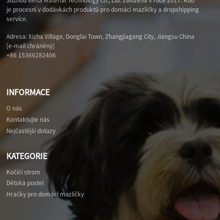
Suzhou Belta Material Technology Co., Ltd. založená v roce 2017. Kdo
je procesní v dodávkách produktů pro domácí mazlíčky a dropshipping
service.
Adresa: Xizha Village, Donglai Town, Zhangjiagang City, Jiangsu China
[e-mail chráněný]
+86 15366282406
INFORMACE
O nás
Kontaktujte nás
Nejčastější dotazy
KATEGORIE
Kočičí strom
Dětská postel
Hračky pro domácí mazlíčky