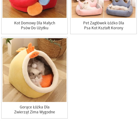
Kot Domowy Dla Małych
Pet Zagłówek Łóżko Dla
Psów Do Użytku
Psa Kot Kształt Korony
Domowego Łóżko
Śliczne Gniazdo Sofa
Półzamknięte W
Łóżko Dla Zwierząt
Kształcie Kaczki
Gniazdo Dla Zwierząt
Domowych
Gorące Łóżka Dla
Zwierząt Zima Wygodne
W Stylu Kreskówki
Bawełniany Domek Dla
Kota Legowisko Dla
Kota