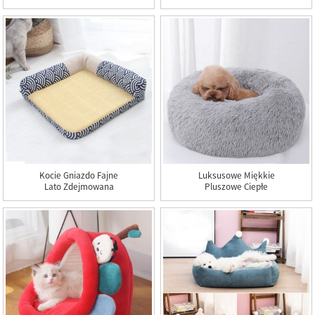
Półzamknięty Dom Dla
Chłodząca Podkładka
Kota I Hodowla
Dla Psa Dla Zwierzaka
Szczeniąt Miękka
Pluszowa Mata Dla
Zwierząt Może Poprawić
Sen
Kocie Gniazdo Fajne
Luksusowe Miękkie
Lato Zdejmowana
Pluszowe Ciepłe
Poduszka Narożna
Legowisko Dla Zwierząt
Gniazdo Psa Gniazdo
Poduszka Sofa Donut
Zwierzaka Legowisko
Okrągłe Legowisko Dla
Dla Kota Mata Z
Kota Pączek Łóżko Dla
Rattanu!
Psa