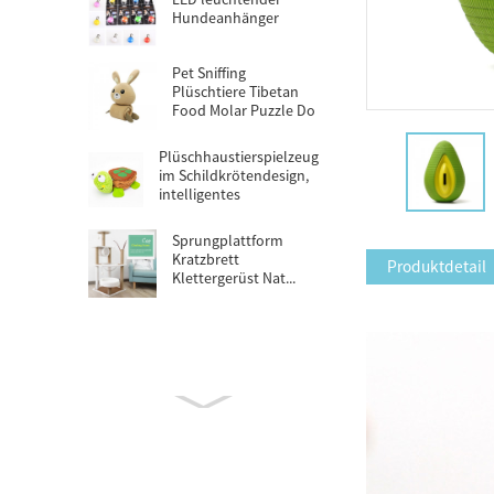
Hundeanhänger
Pet Sniffing
Plüschtiere Tibetan
Food Molar Puzzle Do
...
Plüschhaustierspielzeug
im Schildkrötendesign,
intelligentes
Hundepuzzlespielzeug
Sprungplattform
Kratzbrett
Produktdetail
Klettergerüst Nat...