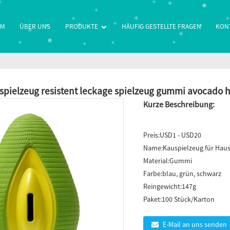
IM
ÜBER UNS
PRODUKTE
HÄUFIG GESTELLTE FRAGEN
KON
spielzeug resistent leckage spielzeug gummi avocado 
Kurze Beschreibung:
Preis:
USD1 - USD20
Name:
Kauspielzeug für Haus
Material:
Gummi
Farbe:
blau, grün, schwarz
Reingewicht:
147g
Paket:
100 Stück/Karton
E-Mail an uns senden