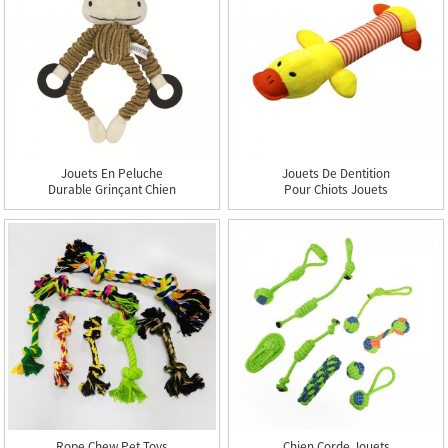
Jouets En Peluche
Jouets De Dentition
Durable Grinçant Chien
Pour Chiots Jouets
En Peluche À Mâcher
Grinçants Pour Chiens
Dents Jouet En Peluche
Le Cochon Récupération
Animaux Mignons Jouet
Naturelle Jouet Pour
Pour Animaux De
Animaux De Compagnie
Compagnie
Grinçant
Rope Chew Pet Toys
Chien Corde Jouets