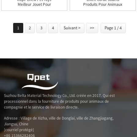
Meilleur Jouet Pour
Produits Pour Animaux
Chien De Mode Durable
De Compagnie Jouets À
Mâcher Durable Corde
Balle Jouet Interactif
Pour Chat Chiot Drôle
1
2
3
4
Suivant >
>>
Page 1 / 4
Dents Meulage
Nettoyage
Suzhou Belta Material Technology Co., Ltd. créée en 2017. Qui est
processionnel dans la fourniture de produits pour animaux de
compagnie et le service de livraison directe.
Adresse : Village de Xizha, ville de Donglai, ville de Zhangjiagang,
Jiangsu, Chine
[courriel protégé]
+86 15366282406