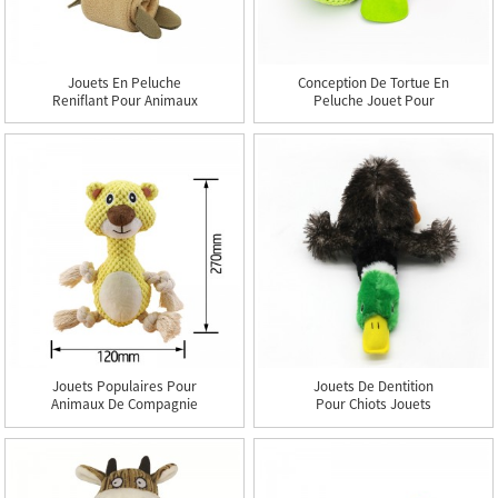
Jouets En Peluche
Conception De Tortue En
Reniflant Pour Animaux
Peluche Jouet Pour
De Compagnie
Animaux De Compagnie
Nourriture Tibétaine
Jouets Intelligents De
Puzzle Molaire Jouets
Puzzle De Chien
Pour Chiens Puzzle
Chien Interactif Lapin
Jouets Mangeoire Lente
Facile À Nettoyer
Jouets Populaires Pour
Jouets De Dentition
Animaux De Compagnie
Pour Chiots Jouets
Crinkle No Stuffing
Grinçants Pour Chiens
Animals Dog Peluche
Le Canard Récupération
Chew Toy
Naturelle Du Jouet Pour
Animaux De Compagnie
Grinçant