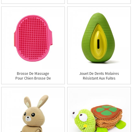
Animaux De Compagnie
Portable Chien Sortant
Bouilloire Dispositif
D'abreuvement Tasse
D'eau R Dispositif
D'alimentation Chien De
Marche
Brosse De Massage
Jouet De Dents Molaires
Pour Chien Brosse De
Résistant Aux Fuites
Bain Pour Animaux De
Jouets En Caoutchouc
Compagnie Brosse
Avocat Chiens Jouet À
D'épilation Pour Chat
Mâcher
Brosse De Bain Pour
Animaux De Compagnie