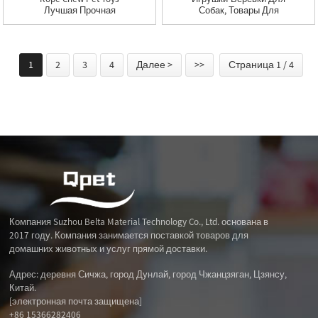
Лучшая Прочная
Собак, Товары Для
Модная Игрушка Для
Животных,
Собак
Жевательные
Игрушки, Прочный
Веревочный Мяч,
1
2
3
4
Далее >
>>
Страница 1 / 4
Интерактивная
Игрушка Для Кошек,
Щенков, Забавных
Зубов, Шлифовка,
Чистка
Компания Suzhou Belta Material Technology Co., Ltd. основана в
2017 году. Компания занимается поставкой товаров для
домашних животных и услуг прямой доставки.
Адрес: деревня Сичжа, город Дунлай, город Чжанцзяган, Цзянсу,
Китай.
[электронная почта защищена]
+86 15366282406