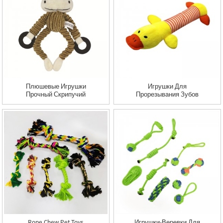
Игрушка Для
Домашних Животных
Плюшевые Игрушки
Игрушки Для
Прочный Скрипучий
Прорезывания Зубов
Плюш Собака Жевать
Щенка, Игрушки Для
Зубы Игрушка
Собак, Пищащие
Плюшевые Милые
Игрушки, Свинья,
Животные Игрушка
Натуральная Игрушка
Для Домашних
Для Извлечения
Животных
Скрипучих Домашних
Животных
Rope Chew Pet Toys
Игрушки-Веревки Для