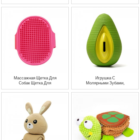
Изображением Собаки
Домашних Животных,
Чашка Для Кормления
Собаки, Чайник На
Улице, Питьевое
Устройство, Чашка
Для Воды, Устройство
Для Кормления,
Выгуливающая
Собака
Массажная Щетка Для
Игрушка С
Собак Щетка Для
Молярными Зубами,
Ванны Для Домашних
Устойчивая К Утечке,
Животных Щетка Для
Резиновая Игрушка
Удаления Шерсти
Для Жевания Собак С
Кошки Щетка Для
Авокадо
Ванны Для Домашних
Животных