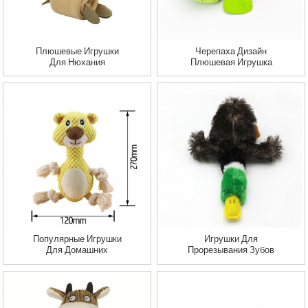
Плюшевые Игрушки
Черепаха Дизайн
Для Нюхания
Плюшевая Игрушка
Домашних Животных,
Для Домашних
Тибетская Еда,
Животных Умные
Молярная
Игрушки-Головоломки
Головоломка, Игрушки
Для Собак
Для Собак,
Интерактивная
Головоломка Для
Собак, Кролик,
Игрушки, Медленная
Подача, Легко
Чистится
Популярные Игрушки
Игрушки Для
Для Домашних
Прорезывания Зубов
Животных Crinkle No
Щенка, Игрушки Для
Stuffing Animals Dog
Собак, Пищащие
Plush Chew Toy
Игрушки, Утка,
Натуральная
Извлечение, Пищащая