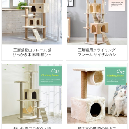
三層猫登山フレーム 猫
三層猫用クライミング
ひっかき木 麻縄 猫ひっ
フレーム サイザルカシ
かきポスト
ミヤ 猫ひっかき木 麻縄
猫ひっかきポスト
熱い販売プロダクト純
猫の木の塔 猫の登山フ