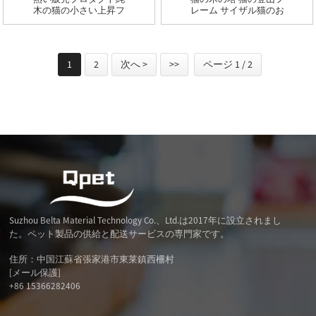
木の猫の小さい上昇フ
レーム サイザル猫のお
レームの猫の跳躍のプ
もちゃ
ラットホームの木
1
2
次へ >
>>
ページ 1 / 2
Suzhou Belta Material Technology Co.、Ltd.は2017年に設立されまし
た。ペット製品の供給と配送サービスの専門家です。
住所：中国江蘇省張家港市東莱鎮西柵村
[メール保護]
+86 15366282406