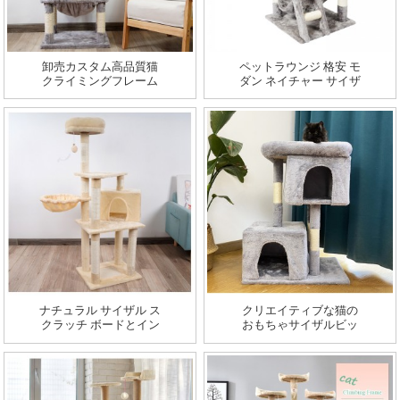
卸売カスタム高品質猫
ペットラウンジ 格安 モ
クライミングフレーム
ダン ネイチャー サイザ
猫の木猫引っ掻きポス
ル クライミング フレー
トで木製
ム 大型 コンドミニアム
タワー キャットツリー
ナチュラル サイザル ス
クリエイティブな猫の
クラッチ ボードとイン
おもちゃサイザルビッ
タラクティブなおもち
グクライミングスクラ
ゃの卸売キャット ツリ
ッチペットスクラッポ
ー猫城ハウス高級ペッ
ストウッドキャットツ
ト ハウス
リーハウス