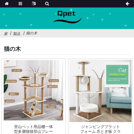
猫の木
家
製品
猫の木
登山ペット用品棚一体
ジャンピングプラット
型多層猫猫登山フレー
フォーム 爪とぎ板 クラ