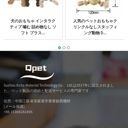
犬のおもちゃ インタラク
人気のペットおもちゃク
ティブ 噛む 詰め物なし ソ
リンクルなしスタッフィ
フト プラス...
ング動物 D...
Suzhou Belta Material Technology Co.、Ltd.は2017年に設立されまし
た。ペット製品の供給と配送サービスの専門家です。
住所：中国江蘇省張家港市東莱鎮西柵村
[メール保護]
+86 15366282406