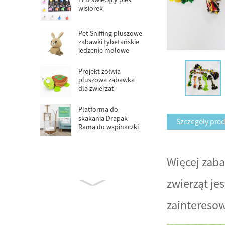
wisiorek
Pet Sniffing pluszowe
zabawki tybetańskie
jedzenie molowe
puzzle zrób...
Projekt żółwia
pluszowa zabawka
dla zwierząt
inteligentny pies
puzzle zabawki
Platforma do
skakania Drapak
Szczegóły pro
Rama do wspinaczki
Nat...
Więcej zab
zwierząt je
zaintereso