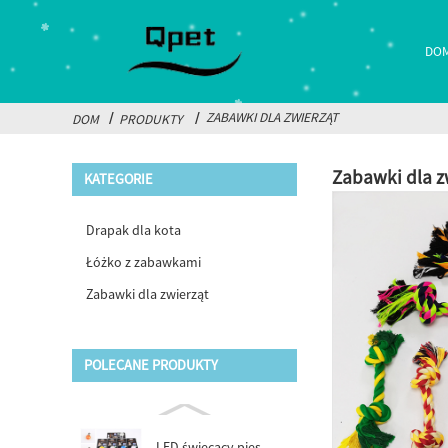
DO
ZABAWKI DLA ZWIERZĄT
DOM
PRODUKTY
Zabawki dla z
KATEGORIE
Drapak dla kota
Łóżko z zabawkami
Zabawki dla zwierząt
POLECANE PRODUKTY
LED świecący pies