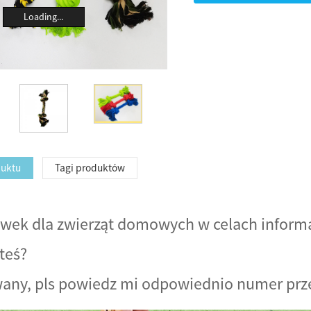
Loading...
duktu
Tagi produktów
awek dla zwierząt domowych w celach informa
steś?
wany, pls powiedz mi odpowiednio numer prz