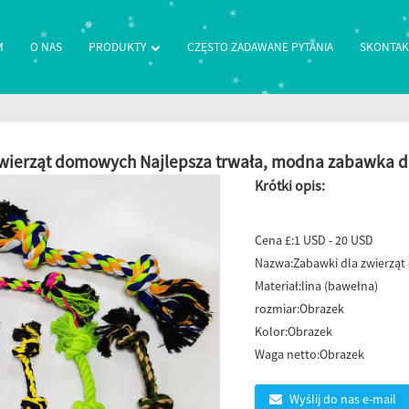
M
O NAS
PRODUKTY
CZĘSTO ZADAWANE PYTANIA
SKONTAKT
wierząt domowych Najlepsza trwała, modna zabawka d
Krótki opis:
Cena £:
1 USD - 20 USD
Nazwa:
Zabawki dla zwierzą
Materiał:
lina (bawełna)
rozmiar:
Obrazek
Kolor:
Obrazek
Waga netto:
Obrazek
Wyślij do nas e-mail